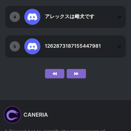
アレックスは雌犬です
4
1262873187155447981
5
CANERIA