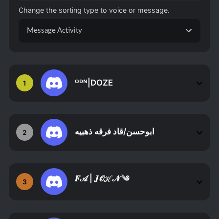
Change the sorting type to voice or message.
Message Activity
ᴼᴰᴺ|DOZE
1
ابوحسن/قاد فرقه ذهبيه
2
𝑭𝒜 | 𝑱𝒪ℋ𝒩 ༄
3