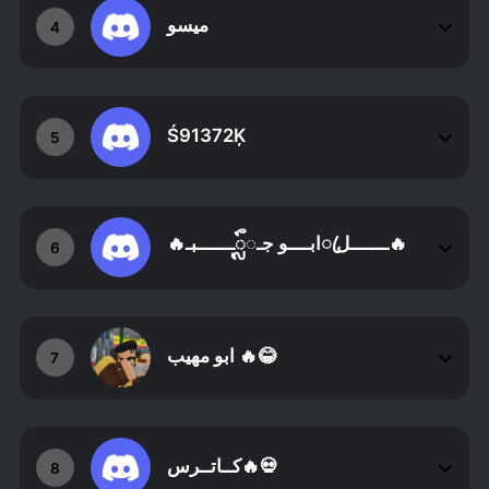
ميسو
4
Ś91372Ķ
5
🔥ابــــو جـ◌ᬼـــــــبـꦿـــــــل🔥
6
ابو مهيب 🔥😂
7
كــاتــرس🔥💀
8